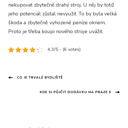
nekupovat zbytečně drahý stroj. U něj by totiž
jeho potenciál zůstal nevyužit. To by byla velká
škoda a zbytečně vyhozené peníze oknem.
Proto je třeba koupi nového stroje uvážit.
4.3/5 - (6 votes)
Navigace
CO JE TRVALÉ BYDLIŠTĚ
příspěvku
KDE SI PŮJČIT DODÁVKU NA PRAZE 5