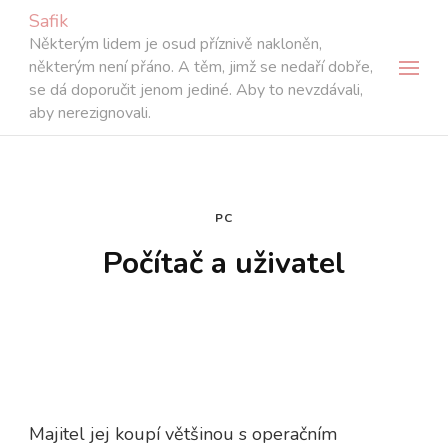
Safik
Některým lidem je osud příznivě nakloněn,
některým není přáno. A těm, jimž se nedaří dobře,
se dá doporučit jenom jediné. Aby to nevzdávali,
aby nerezignovali.
PC
Počítač a uživatel
Majitel jej koupí většinou s operačním