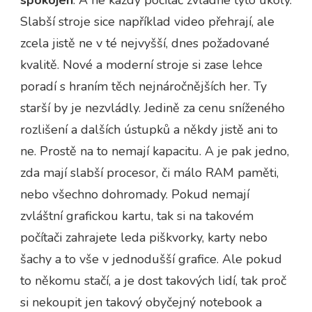
spokojen
. A ne každý počítač zvládne tyto úkoly.
Slabší stroje sice například video přehrají, ale
zcela jistě ne v té nejvyšší, dnes požadované
kvalitě. Nové a moderní stroje si zase lehce
poradí s hraním těch nejnáročnějších her. Ty
starší by je nezvládly. Jedině za cenu sníženého
rozlišení a dalších ústupků a někdy jistě ani to
ne. Prostě na to nemají kapacitu. A je pak jedno,
zda mají slabší procesor, či málo RAM paměti,
nebo všechno dohromady. Pokud nemají
zvláštní grafickou kartu, tak si na takovém
počítači zahrajete leda piškvorky, karty nebo
šachy a to vše v jednodušší grafice. Ale pokud
to někomu stačí, a je dost takových lidí, tak proč
si nekoupit jen takový obyčejný notebook a