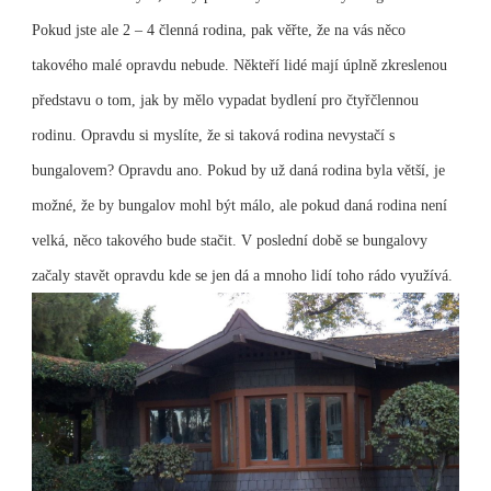
Pokud jste ale 2 – 4 členná rodina, pak věřte, že na vás něco
takového malé opravdu nebude.
Někteří lidé mají úplně zkreslenou
představu o tom, jak by mělo vypadat bydlení pro čtyřčlennou
rodinu. Opravdu si myslíte, že si taková rodina nevystačí s
bungalovem? Opravdu ano.
Pokud by už daná rodina byla větší, je
možné, že by bungalov mohl být málo, ale pokud daná rodina není
velká, něco takového bude stačit.
V poslední době se bungalovy
začaly stavět opravdu kde se jen dá a mnoho lidí toho rádo využívá.