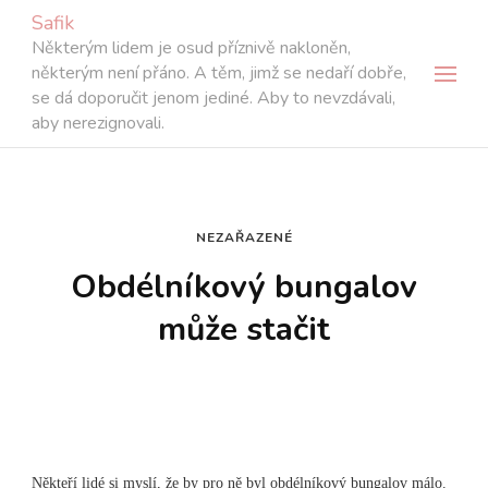
Safik
Některým lidem je osud příznivě nakloněn,
některým není přáno. A těm, jimž se nedaří dobře,
se dá doporučit jenom jediné. Aby to nevzdávali,
aby nerezignovali.
NEZAŘAZENÉ
Obdélníkový bungalov
může stačit
Někteří lidé si myslí, že by pro ně byl obdélníkový bungalov málo.