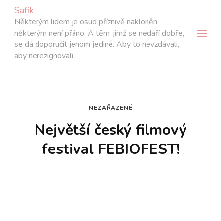
Safik
Některým lidem je osud příznivě nakloněn,
některým není přáno. A těm, jimž se nedaří dobře,
se dá doporučit jenom jediné. Aby to nevzdávali,
aby nerezignovali.
NEZAŘAZENÉ
Největší český filmový
festival FEBIOFEST!