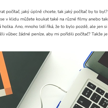
t počítač, jaký úplně chcete, tak jaký počítač by to by
 se v klidu můžete koukat také na různé filmy anebo tak
 holka. Ano, mnoho lidí říká, že to bylo pozdě, ale jen s
li vůbec žádné peníze, aby mi pořídili počítač? Takže je