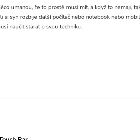
 něco umanou, že to prostě musí mít, a když to nemají, tak 
tli si syn rozbije další počítač nebo notebook nebo mobi
usí naučit starat o svou techniku.
Touch Bar