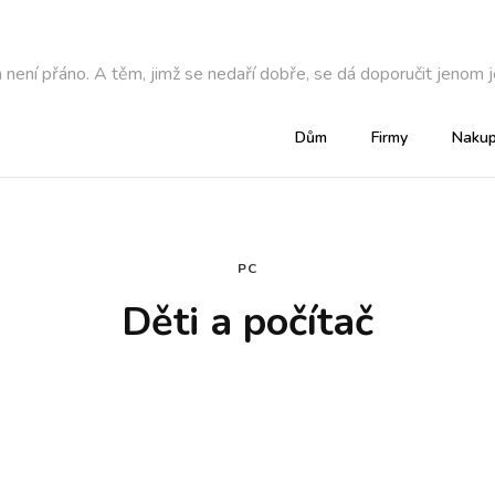
není přáno. A těm, jimž se nedaří dobře, se dá doporučit jenom je
Dům
Firmy
Nakup
PC
Děti a počítač