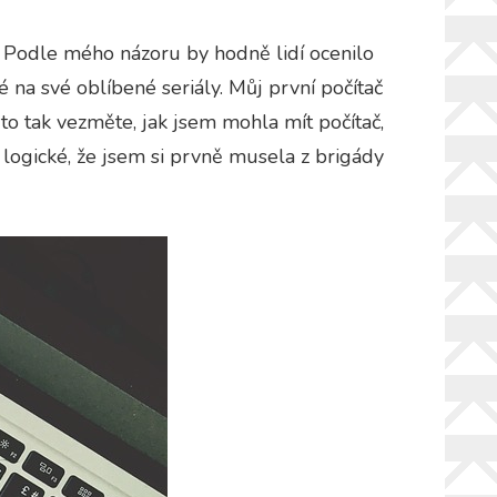
l? Podle mého názoru by hodně lidí ocenilo
é na své oblíbené seriály. Můj první počítač
i to tak vezměte, jak jsem mohla mít počítač,
 logické, že jsem si prvně musela z brigády