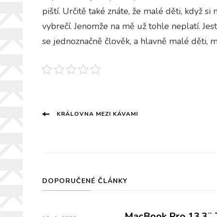
piští. Určitě také znáte, že malé děti, když si
vybrečí. Jenomže na mě už tohle neplatí. Jes
se jednoznačně člověk, a hlavně malé děti, m
Navigace
KRÁLOVNA MEZI KÁVAMI
příspěvku
DOPORUČENÉ ČLÁNKY
MacBook Pro 13,3¨ 