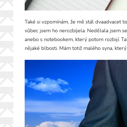
Také si vzpomínám, že mě stál dvaadvacet tis
vůbec jsem ho nerozbíjela. Nedělala jsem s
anebo s notebookem, který potom rozbijí. Ta
nějaké blbosti. Mám totiž malého syna, který 