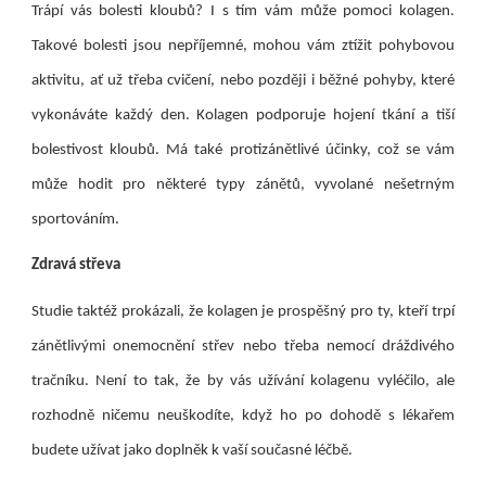
Trápí vás bolesti kloubů? I s tím vám může pomoci kolagen.
Takové bolesti jsou nepříjemné, mohou vám ztížit pohybovou
aktivitu, ať už třeba cvičení, nebo později i běžné pohyby, které
vykonáváte každý den. Kolagen podporuje hojení tkání a tiší
bolestivost kloubů. Má také protizánětlivé účinky, což se vám
může hodit pro některé typy zánětů, vyvolané nešetrným
sportováním.
Zdravá střeva
Studie taktéž prokázali, že kolagen je prospěšný pro ty, kteří trpí
zánětlivými onemocnění střev nebo třeba nemocí dráždivého
tračníku. Není to tak, že by vás užívání kolagenu vyléčilo, ale
rozhodně ničemu neuškodíte, když ho po dohodě s lékařem
budete užívat jako doplněk k vaší současné léčbě.