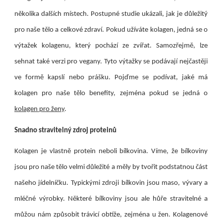
několika dalších místech. Postupné studie ukázali, jak je důležitý
pro naše tělo a celkové zdraví.
Pokud užíváte kolagen, jedná se o
výtažek kolagenu, který pochází ze zvířat. Samozřejmě, lze
sehnat také verzi pro vegany. Tyto výtažky se podávají nejčastěji
ve formě kapslí nebo prášku.
Pojďme se podívat, jaké má
kolagen pro naše tělo benefity, zejména pokud se jedná o
kolagen pro ženy
.
Snadno stravitelný zdroj proteinů
Kolagen je vlastně protein neboli bílkovina. Víme, že bílkoviny
jsou pro naše tělo velmi důležité a měly by tvořit podstatnou část
našeho jídelníčku. Typickými zdroji bílkovin jsou maso, vývary a
mléčné výrobky. Některé bílkoviny jsou ale hůře stravitelné a
můžou nám způsobit trávicí obtíže, zejména u žen. Kolagenové