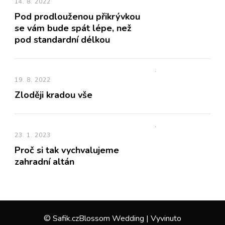
14. 8. 2022
Pod prodlouženou přikrývkou
se vám bude spát lépe, než
pod standardní délkou
19. 8. 2022
Zloději kradou vše
23. 1. 2023
Proč si tak vychvalujeme
zahradní altán
© Safik.cz
Blossom Wedding | Vyvinuto