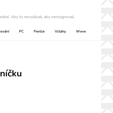
diné. Aby to nevzdávali, aby nerezignovali.
ování
PC
Peníze
Vztahy
Www
oníčku