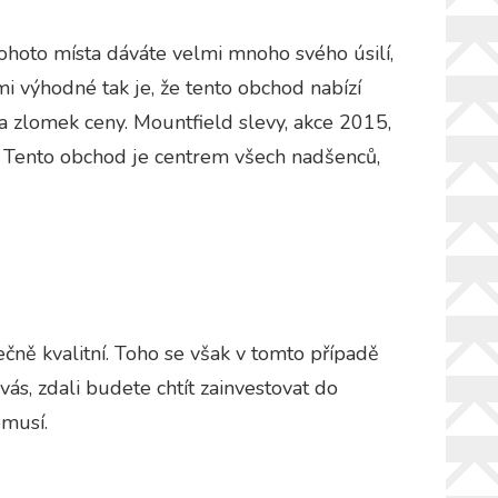
tohoto místa dáváte velmi mnoho svého úsilí,
mi výhodné tak je, že tento obchod nabízí
za zlomek ceny.
Mountfield slevy, akce 2015,
. Tento obchod je centrem všech nadšenců,
ečně kvalitní. Toho se však v tomto případě
ás, zdali budete chtít zainvestovat do
emusí.