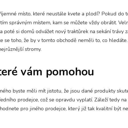
říjemné místo, které neustále kvete a plodí? Pokud do 
je tím správným místem, kam se můžete vždy obrátit. Vel
t a poté si domů odvážet nový traktůrek na sekání trávy 
e se toho, že by v tomto obchodě neměli to, co hledáte
 nejrůznější stromy.
 které vám pomohou
jiného byste měli mít jistotu, že jsou dané produkty skut
ního prodejce, což se opravdu vyplatí. Záleží tedy na v
hodnete pro jiného prodejce, který již tak kvalitní být n