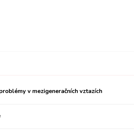
í problémy v mezigeneračních vztazích
e