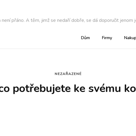
není přáno. A těm, jimž se nedaří dobře, se dá doporučit jenom je
Dům
Firmy
Nakup
NEZAŘAZENÉ
co potřebujete ke svému k