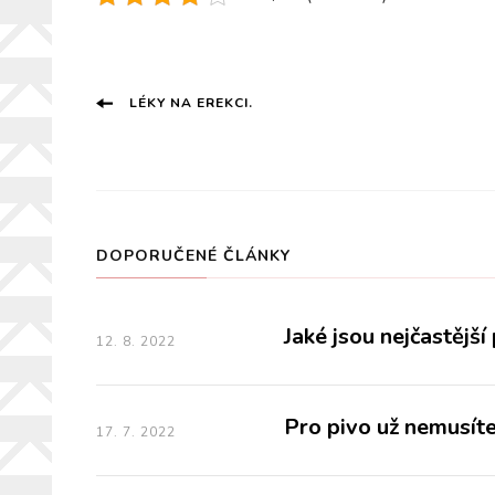
Navigace
LÉKY NA EREKCI.
příspěvku
DOPORUČENÉ ČLÁNKY
Jaké jsou nejčastějš
12. 8. 2022
Pro pivo už nemusít
17. 7. 2022