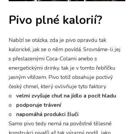
Pivo plné kalorií?
Nabízí se otázka, zda je pivo opravdu tak
kalorické, jak se o něm povídá. Srovnáme-li jej
s přeslazenými Coca-Colami anebo s
energetickými drinky, tak je v tomto řebříčku
jasným vítězem. Pivo totiž obsahuje poctivý
český chmel, který ovlivňuje tyto faktory
o
velmi zvyšuje chuť na jídlo a pocit hladu
o
podporuje trávení
o
napomáhá produkci žluči
Samo pivo tedy nemá na pověstné tělesné
konstrukci pivařů až tak výrazný podíl, jako