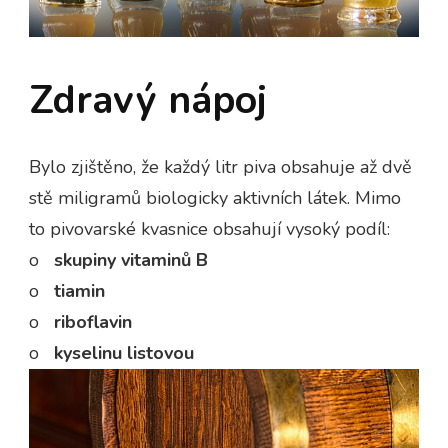
Zdravý nápoj
Bylo zjištěno, že každý litr piva obsahuje až dvě
stě miligramů biologicky aktivních látek. Mimo
to pivovarské kvasnice obsahují vysoký podíl:
o
skupiny vitaminů B
o
tiamin
o
riboflavin
o
kyselinu listovou