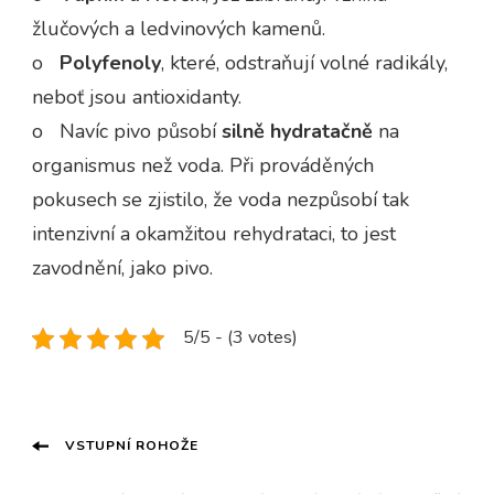
žlučových a ledvinových kamenů.
o
Polyfenoly
, které, odstraňují volné radikály,
neboť jsou antioxidanty.
o Navíc pivo působí
silně hydratačně
na
organismus než voda. Při prováděných
pokusech se zjistilo, že voda nezpůsobí tak
intenzivní a okamžitou rehydrataci, to jest
zavodnění, jako pivo.
5/5 - (3 votes)
Navigace
VSTUPNÍ ROHOŽE