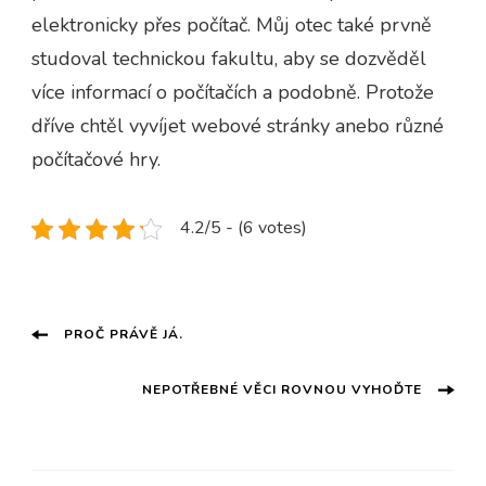
elektronicky přes počítač. Můj otec také prvně
studoval technickou fakultu, aby se dozvěděl
více informací o počítačích a podobně. Protože
dříve chtěl vyvíjet webové stránky anebo různé
počítačové hry.
4.2/5 - (6 votes)
Navigace
PROČ PRÁVĚ JÁ.
příspěvku
NEPOTŘEBNÉ VĚCI ROVNOU VYHOĎTE