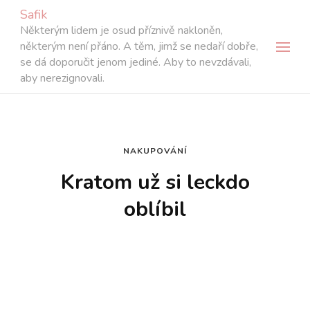
Safik
Některým lidem je osud příznivě nakloněn,
některým není přáno. A těm, jimž se nedaří dobře,
se dá doporučit jenom jediné. Aby to nevzdávali,
aby nerezignovali.
NAKUPOVÁNÍ
Kratom už si leckdo
oblíbil