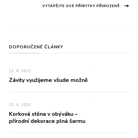
příspěvku
VYTÁPĚJTE SVÉ PŘÍBYTKY PŘIROZENĚ
DOPORUČENÉ ČLÁNKY
21. 8. 2022
Závity využijeme všude možně
25. 4. 2025
Korková stěna v obýváku –
přírodní dekorace plná šarmu