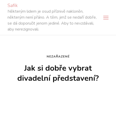
Safik
Některým lidem je osud příznivě nakloněn,
některým není přáno. A těm, jimž se nedaří dobře,
se dá doporučit jenom jediné. Aby to nevzdávali,
aby nerezignovali.
NEZAŘAZENÉ
Jak si dobře vybrat
divadelní představení?