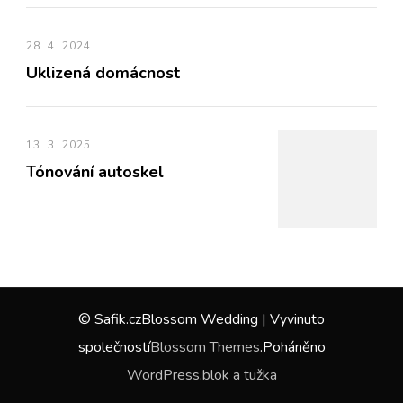
28. 4. 2024
Uklizená domácnost
13. 3. 2025
Tónování autoskel
© Safik.cz
Blossom Wedding | Vyvinuto
společností
Blossom Themes
.Poháněno
WordPress
.
blok a tužka