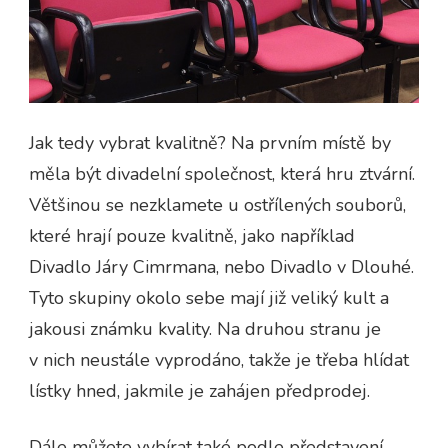
Jak tedy vybrat kvalitně? Na prvním místě by
měla být divadelní společnost, která hru ztvární.
Většinou se nezklamete u ostřílených souborů,
které hrají pouze kvalitně, jako například
Divadlo Járy Cimrmana, nebo Divadlo v Dlouhé.
Tyto skupiny okolo sebe mají již veliký kult a
jakousi známku kvality. Na druhou stranu je
v nich neustále vyprodáno, takže je třeba hlídat
lístky hned, jakmile je zahájen předprodej.
Dále můžete vybírat také podle představení.